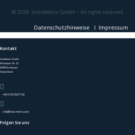
© 2026 HoloMetrix GmbH – All rights reserved
Datenschutzhinweise
I
Impressum
Kontakt
HoloMetrix GmbH
Wixhäuser Str. 23
64390 Erzhausen
Deutschland
+49 6150 8507158
info@holo-metrix.com
Folgen Sie uns